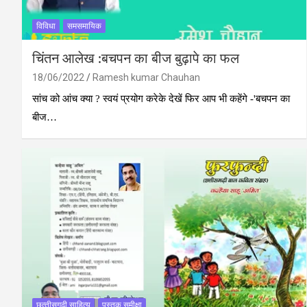
विविधा
समसमायिक
चिंतन आलेख :बचपन का बीज बुढ़ापे का फल
18/06/2022
Ramesh kumar Chauhan
सांच को आंच क्‍या ? स्‍वयं प्रयोग करेके देखें फिर आप भी कहेंगे -'बचपन का
बीज…
छत्‍तीसगढ़ी साहित्‍य
पुस्‍तक समीक्षा