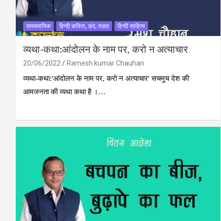
समसमायिक
हिन्दी कविता, छंद, ग़ज़ल
हिन्दी साहित्य
व्‍यथा-कथा:आंदोलन के नाम पर, करो न अत्‍याचार
20/06/2022
Ramesh kumar Chauhan
व्‍यथा-कथा:'आंदोलन के नाम पर, करो न अत्‍याचार' सचमुच देश की
आमजनता की व्‍यथा कथा है ।…