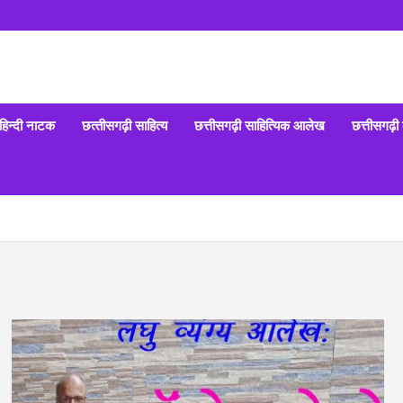
हिन्‍दी नाटक
छत्‍तीसगढ़ी साहित्‍य
छत्तीसगढ़ी साहित्यिक आलेख
छत्तीसगढ़ी