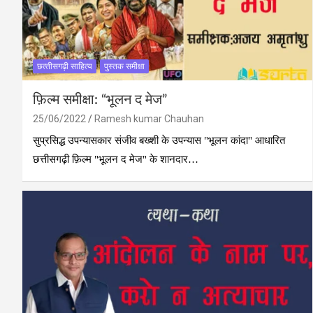
छत्‍तीसगढ़ी साहित्‍य
पुस्‍तक समीक्षा
फ़िल्म समीक्षा: “भूलन द मेज”
25/06/2022
Ramesh kumar Chauhan
सुप्रसिद्ध उपन्यासकार संजीव बख्शी के उपन्यास "भूलन कांदा" आधारित
छत्तीसगढ़ी फ़िल्म "भूलन द मेज" के शानदार…