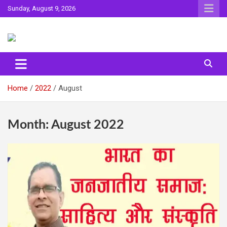
Skip
Sunday, August 9, 2026
to
content
Sahitya ki Dharohar
Surta
Home
2022
August
Month:
August 2022