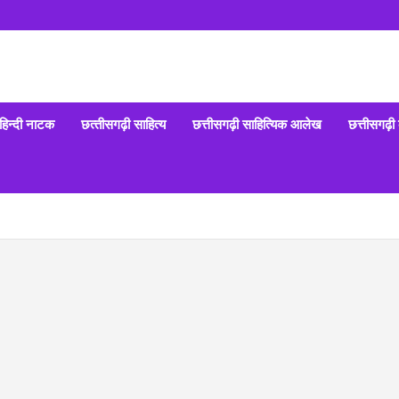
हिन्‍दी नाटक
छत्‍तीसगढ़ी साहित्‍य
छत्तीसगढ़ी साहित्यिक आलेख
छत्तीसगढ़ी