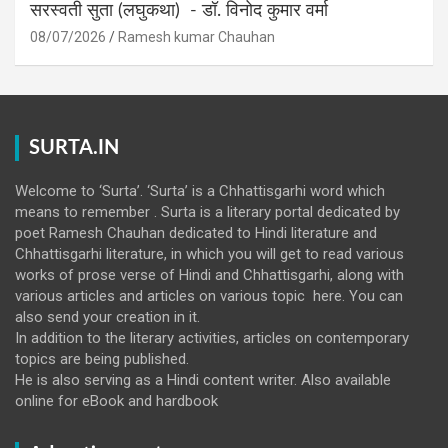
सरस्वती सुता (लघुकथा) ​- डॉ. विनोद कुमार वर्मा
08/07/2026
Ramesh kumar Chauhan
SURTA.IN
Welcome to ‘Surta’. ‘Surta’ is a Chhattisgarhi word which
means to remember . Surta is a literary portal dedicated by
poet Ramesh Chauhan dedicated to Hindi literature and
Chhattisgarhi literature, in which you will get to read various
works of prose verse of Hindi and Chhattisgarhi, along with
various articles and articles on various topic here. You can
also send your creation in it.
In addition to the literary activities, articles on contemporary
topics are being published.
He is also serving as a Hindi content writer. Also available
online for eBook and hardbook