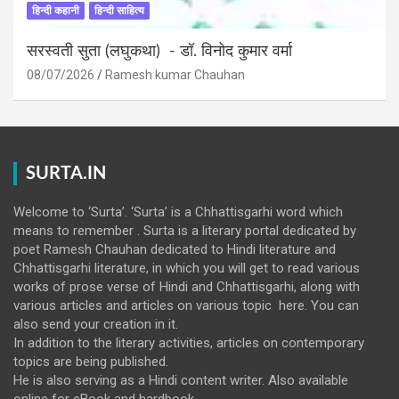
हिन्दी कहानी
हिन्दी साहित्य
सरस्वती सुता (लघुकथा) ​- डॉ. विनोद कुमार वर्मा
08/07/2026
Ramesh kumar Chauhan
SURTA.IN
Welcome to ‘Surta’. ‘Surta’ is a Chhattisgarhi word which
means to remember . Surta is a literary portal dedicated by
poet Ramesh Chauhan dedicated to Hindi literature and
Chhattisgarhi literature, in which you will get to read various
works of prose verse of Hindi and Chhattisgarhi, along with
various articles and articles on various topic here. You can
also send your creation in it.
In addition to the literary activities, articles on contemporary
topics are being published.
He is also serving as a Hindi content writer. Also available
online for eBook and hardbook