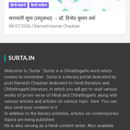
हिन्दी कहानी
हिन्दी साहित्य
सरस्वती सुता (लघुकथा) ​- डॉ. विनोद कुमार वर्मा
08/07/2026
Ramesh kumar Chauhan
SURTA.IN
Welcome to ‘Surta’. ‘Surta’ is a Chhattisgarhi word which
means to remember . Surta is a literary portal dedicated by
poet Ramesh Chauhan dedicated to Hindi literature and
Chhattisgarhi literature, in which you will get to read various
works of prose verse of Hindi and Chhattisgarhi, along with
various articles and articles on various topic here. You can
also send your creation in it.
In addition to the literary activities, articles on contemporary
topics are being published.
He is also serving as a Hindi content writer. Also available