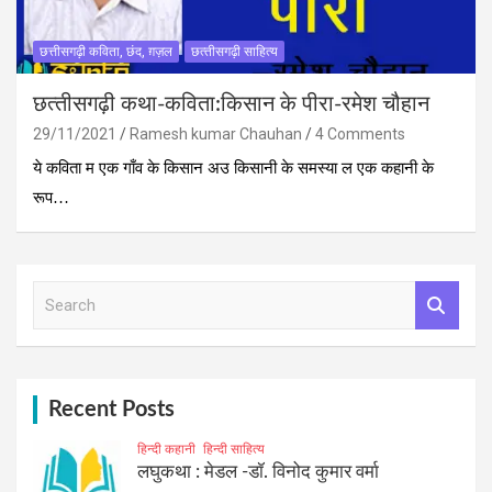
छत्तीसगढ़ी कविता, छंद, ग़ज़ल
छत्‍तीसगढ़ी साहित्‍य
छत्‍तीसगढ़ी कथा-कविता:किसान के पीरा-रमेश चौहान
29/11/2021
Ramesh kumar Chauhan
4 Comments
ये कविता म एक गाँव के किसान अउ किसानी के समस्‍या ल एक कहानी के
रूप…
S
e
a
r
c
h
Recent Posts
हिन्दी कहानी
हिन्दी साहित्य
लघुकथा : मेडल -डॉ. विनोद कुमार वर्मा