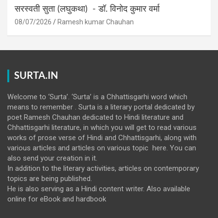
सरस्वती सुता (लघुकथा) ​- डॉ. विनोद कुमार वर्मा
08/07/2026
Ramesh kumar Chauhan
SURTA.IN
Welcome to ‘Surta’. ‘Surta’ is a Chhattisgarhi word which
means to remember . Surta is a literary portal dedicated by
poet Ramesh Chauhan dedicated to Hindi literature and
Chhattisgarhi literature, in which you will get to read various
works of prose verse of Hindi and Chhattisgarhi, along with
various articles and articles on various topic here. You can
also send your creation in it.
In addition to the literary activities, articles on contemporary
topics are being published.
He is also serving as a Hindi content writer. Also available
online for eBook and hardbook