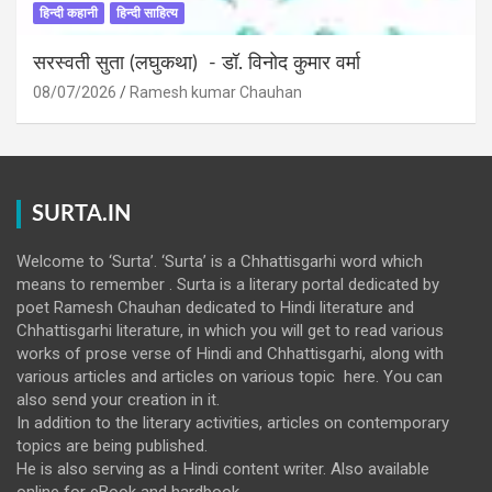
हिन्दी कहानी
हिन्दी साहित्य
सरस्वती सुता (लघुकथा) ​- डॉ. विनोद कुमार वर्मा
08/07/2026
Ramesh kumar Chauhan
SURTA.IN
Welcome to ‘Surta’. ‘Surta’ is a Chhattisgarhi word which
means to remember . Surta is a literary portal dedicated by
poet Ramesh Chauhan dedicated to Hindi literature and
Chhattisgarhi literature, in which you will get to read various
works of prose verse of Hindi and Chhattisgarhi, along with
various articles and articles on various topic here. You can
also send your creation in it.
In addition to the literary activities, articles on contemporary
topics are being published.
He is also serving as a Hindi content writer. Also available
online for eBook and hardbook