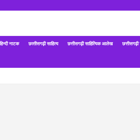
हिन्‍दी नाटक
छत्‍तीसगढ़ी साहित्‍य
छत्तीसगढ़ी साहित्यिक आलेख
छत्तीसगढ़ी