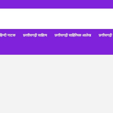
हिन्‍दी नाटक
छत्‍तीसगढ़ी साहित्‍य
छत्तीसगढ़ी साहित्यिक आलेख
छत्तीसगढ़ी