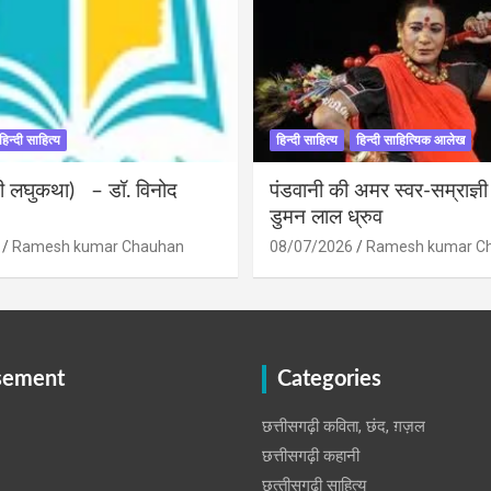
हिन्दी साहित्य
हिन्दी साहित्य
हिन्दी साहित्यिक आलेख
ंदी लघुकथा) – डॉ. विनोद
पंडवानी की अमर स्वर-सम्राज्ञ
डुमन लाल ध्रुव
Ramesh kumar Chauhan
08/07/2026
Ramesh kumar C
sement
Categories
छत्तीसगढ़ी कविता, छंद, ग़ज़ल
छत्तीसगढ़ी कहानी
छत्‍तीसगढ़ी साहित्‍य