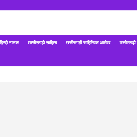
हिन्‍दी नाटक
छत्‍तीसगढ़ी साहित्‍य
छत्तीसगढ़ी साहित्यिक आलेख
छत्तीसगढ़ी