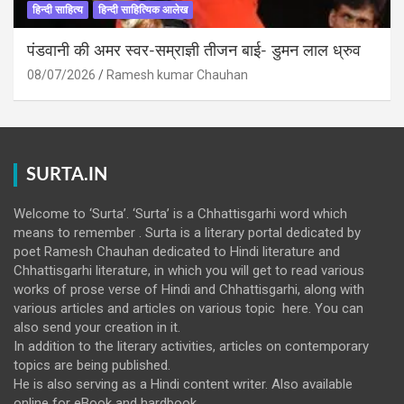
हिन्दी साहित्य
हिन्दी साहित्यिक आलेख
पंडवानी की अमर स्वर-सम्राज्ञी तीजन बाई- डुमन लाल ध्रुव
08/07/2026
Ramesh kumar Chauhan
SURTA.IN
Welcome to ‘Surta’. ‘Surta’ is a Chhattisgarhi word which
means to remember . Surta is a literary portal dedicated by
poet Ramesh Chauhan dedicated to Hindi literature and
Chhattisgarhi literature, in which you will get to read various
works of prose verse of Hindi and Chhattisgarhi, along with
various articles and articles on various topic here. You can
also send your creation in it.
In addition to the literary activities, articles on contemporary
topics are being published.
He is also serving as a Hindi content writer. Also available
online for eBook and hardbook