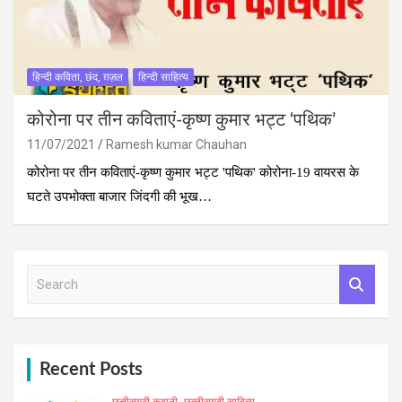
हिन्दी कविता, छंद, ग़ज़ल
हिन्दी साहित्य
कोरोना पर तीन कविताएं-कृष्‍ण कुमार भट्ट ‘पथिक’
11/07/2021
Ramesh kumar Chauhan
कोरोना पर तीन कविताएं-कृष्‍ण कुमार भट्ट 'पथिक' कोरोना-19 वायरस के
घटते उपभोक्ता बाजार जिंदगी की भूख…
S
e
a
r
c
h
Recent Posts
छत्तीसगढ़ी कहानी
छत्‍तीसगढ़ी साहित्‍य