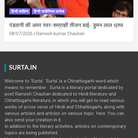
हिन्दी साहित्य
हिन्दी साहित्यिक आलेख
पंडवानी की अमर स्वर-सम्राज्ञी तीजन बाई- डुमन लाल ध्रुव
08/07/2026
Ramesh kumar Chauhan
SURTA.IN
Welcome to ‘Surta’. ‘Surta’ is a Chhattisgarhi word which
means to remember . Surta is a literary portal dedicated by
poet Ramesh Chauhan dedicated to Hindi literature and
Chhattisgarhi literature, in which you will get to read various
works of prose verse of Hindi and Chhattisgarhi, along with
various articles and articles on various topic here. You can
also send your creation in it.
In addition to the literary activities, articles on contemporary
topics are being published.