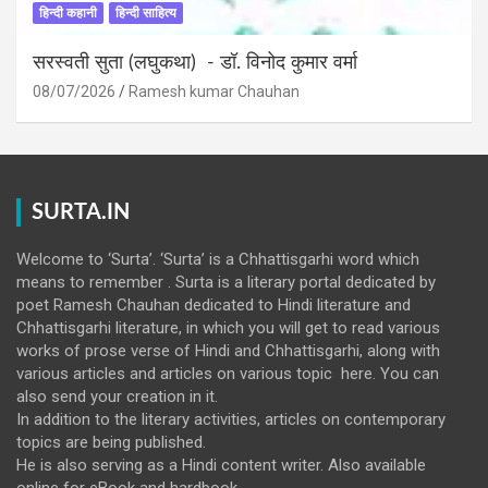
हिन्दी कहानी
हिन्दी साहित्य
सरस्वती सुता (लघुकथा) ​- डॉ. विनोद कुमार वर्मा
08/07/2026
Ramesh kumar Chauhan
SURTA.IN
Welcome to ‘Surta’. ‘Surta’ is a Chhattisgarhi word which
means to remember . Surta is a literary portal dedicated by
poet Ramesh Chauhan dedicated to Hindi literature and
Chhattisgarhi literature, in which you will get to read various
works of prose verse of Hindi and Chhattisgarhi, along with
various articles and articles on various topic here. You can
also send your creation in it.
In addition to the literary activities, articles on contemporary
topics are being published.
He is also serving as a Hindi content writer. Also available
online for eBook and hardbook