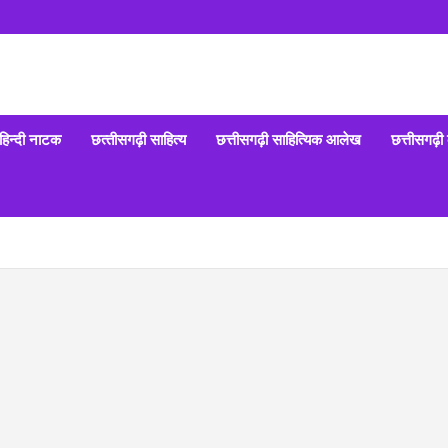
हिन्‍दी नाटक
छत्‍तीसगढ़ी साहित्‍य
छत्तीसगढ़ी साहित्यिक आलेख
छत्तीसगढ़ी