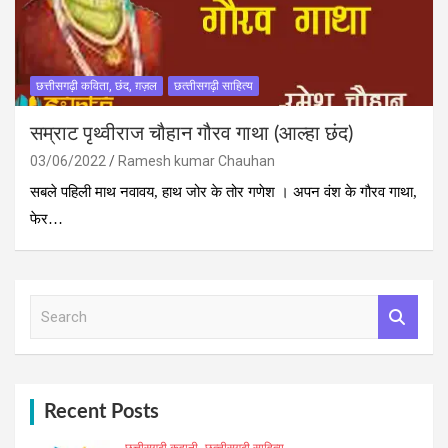
छत्तीसगढ़ी कविता, छंद, ग़ज़ल
छत्‍तीसगढ़ी साहित्‍य
सम्राट पृथ्‍वीराज चौहान गौरव गाथा (आल्‍हा छंद)
03/06/2022
Ramesh kumar Chauhan
सबले पहिली माथ नवावय, हाथ जोर के तोर गणेश । अपन वंश के गौरव गाथा,
फेर…
S
e
a
r
c
h
Recent Posts
छत्तीसगढ़ी कहानी
छत्‍तीसगढ़ी साहित्‍य