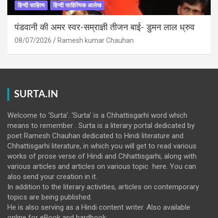
हिन्दी साहित्य
हिन्दी साहित्यिक आलेख
पंडवानी की अमर स्वर-सम्राज्ञी तीजन बाई- डुमन लाल ध्रुव
08/07/2026
Ramesh kumar Chauhan
SURTA.IN
Welcome to ‘Surta’. ‘Surta’ is a Chhattisgarhi word which
means to remember . Surta is a literary portal dedicated by
poet Ramesh Chauhan dedicated to Hindi literature and
Chhattisgarhi literature, in which you will get to read various
works of prose verse of Hindi and Chhattisgarhi, along with
various articles and articles on various topic here. You can
also send your creation in it.
In addition to the literary activities, articles on contemporary
topics are being published.
He is also serving as a Hindi content writer. Also available
online for eBook and hardbook