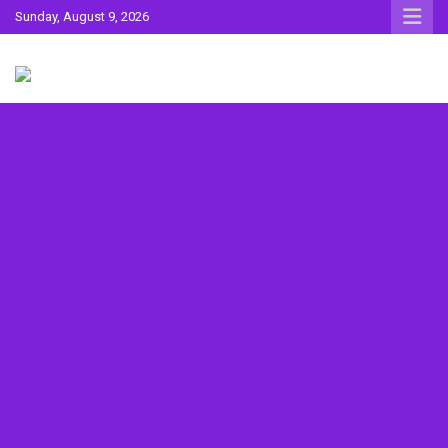
Skip
Sunday, August 9, 2026
to
content
Sahitya ki Dharohar
Surta