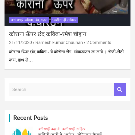
छत्तीसगढ़ी कविता, छंद, ग़ज़ल
छत्‍तीसगढ़ी साहित्‍य
कोराना ऊँपर छंद कविता-रमेश चौहान
21/11/2020
Ramesh kumar Chauhan
2 Comments
कोराना ऊँपर छंद कविता - ये कोरोना रोग, लॉकडाउन ला लाये । रोजी-रोटी
काम, हाथ ले…
S
e
a
r
c
h
Recent Posts
छत्तीसगढ़ी कहानी
छत्‍तीसगढ़ी साहित्‍य