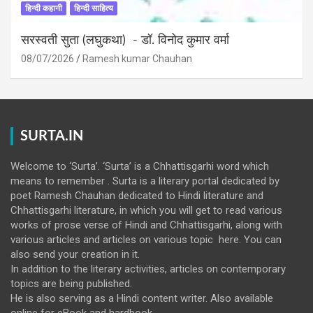
हिन्दी कहानी
हिन्दी साहित्य
सरस्वती सुता (लघुकथा) ​- डॉ. विनोद कुमार वर्मा
08/07/2026
Ramesh kumar Chauhan
SURTA.IN
Welcome to ‘Surta’. ‘Surta’ is a Chhattisgarhi word which
means to remember . Surta is a literary portal dedicated by
poet Ramesh Chauhan dedicated to Hindi literature and
Chhattisgarhi literature, in which you will get to read various
works of prose verse of Hindi and Chhattisgarhi, along with
various articles and articles on various topic here. You can
also send your creation in it.
In addition to the literary activities, articles on contemporary
topics are being published.
He is also serving as a Hindi content writer. Also available
online for eBook and hardbook