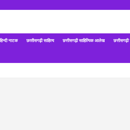
हिन्‍दी नाटक
छत्‍तीसगढ़ी साहित्‍य
छत्तीसगढ़ी साहित्यिक आलेख
छत्तीसगढ़ी