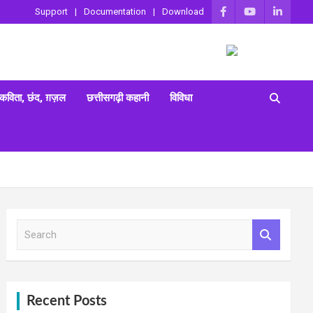
Support
Documentation
Download
 कविता, छंद, ग़ज़ल
छत्तीसगढ़ी कहानी
विविधा
S
e
a
r
c
h
Recent Posts