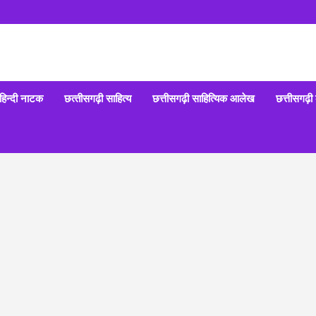
हिन्‍दी नाटक
छत्‍तीसगढ़ी साहित्‍य
छत्तीसगढ़ी साहित्यिक आलेख
छत्तीसगढ़ी