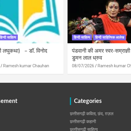
हिन्दी साहित्य
हिन्दी साहित्य
हिन्दी साहित्यिक आलेख
ंदी लघुकथा) – डॉ. विनोद
पंडवानी की अमर स्वर-सम्राज्ञ
डुमन लाल ध्रुव
Ramesh kumar Chauhan
08/07/2026
Ramesh kumar C
sement
Categories
छत्तीसगढ़ी कविता, छंद, ग़ज़ल
छत्तीसगढ़ी कहानी
छत्‍तीसगढ़ी साहित्‍य