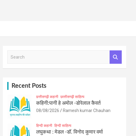
S
e
a
r
c
h
Recent Posts
छत्तीसगढ़ी कहानी
छत्‍तीसगढ़ी साहित्‍य
कहिनी:पानी हे अमोल -डोरेलाल कैवर्त
08/08/2026
Ramesh kumar Chauhan
हिन्दी कहानी
हिन्दी साहित्य
लघुकथा : मेडल -डॉ. विनोद कुमार वर्मा