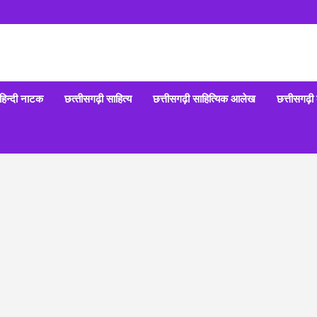
हिन्‍दी नाटक
छत्‍तीसगढ़ी साहित्‍य
छत्तीसगढ़ी साहित्यिक आलेख
छत्तीसगढ़ी