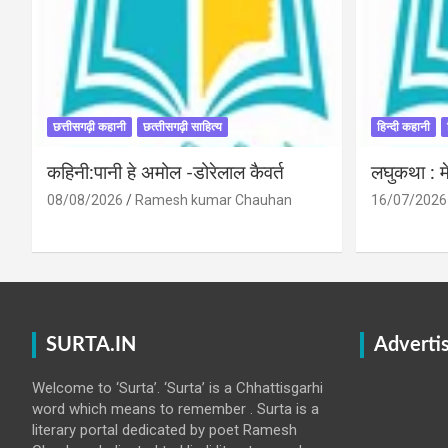
छत्तीसगढ़ी कहानी
छत्‍तीसगढ़ी साहित्‍य
हिन्दी कहानी
कहिनी:पानी हे अमोल -डोरेलाल कैवर्त
लघुकथा : मे
08/08/2026
Ramesh kumar Chauhan
16/07/2026
SURTA.IN
Adverti
Welcome to ‘Surta’. ‘Surta’ is a Chhattisgarhi
word which means to remember . Surta is a
literary portal dedicated by poet Ramesh