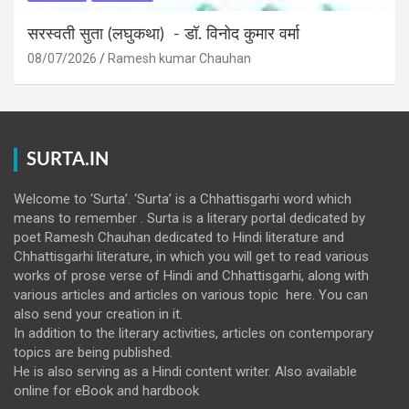
सरस्वती सुता (लघुकथा) ​- डॉ. विनोद कुमार वर्मा
08/07/2026
Ramesh kumar Chauhan
SURTA.IN
Welcome to ‘Surta’. ‘Surta’ is a Chhattisgarhi word which
means to remember . Surta is a literary portal dedicated by
poet Ramesh Chauhan dedicated to Hindi literature and
Chhattisgarhi literature, in which you will get to read various
works of prose verse of Hindi and Chhattisgarhi, along with
various articles and articles on various topic here. You can
also send your creation in it.
In addition to the literary activities, articles on contemporary
topics are being published.
He is also serving as a Hindi content writer. Also available
online for eBook and hardbook