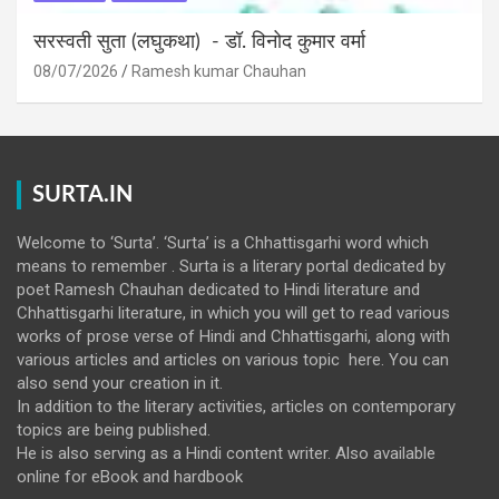
सरस्वती सुता (लघुकथा) ​- डॉ. विनोद कुमार वर्मा
08/07/2026
Ramesh kumar Chauhan
SURTA.IN
Welcome to ‘Surta’. ‘Surta’ is a Chhattisgarhi word which
means to remember . Surta is a literary portal dedicated by
poet Ramesh Chauhan dedicated to Hindi literature and
Chhattisgarhi literature, in which you will get to read various
works of prose verse of Hindi and Chhattisgarhi, along with
various articles and articles on various topic here. You can
also send your creation in it.
In addition to the literary activities, articles on contemporary
topics are being published.
He is also serving as a Hindi content writer. Also available
online for eBook and hardbook