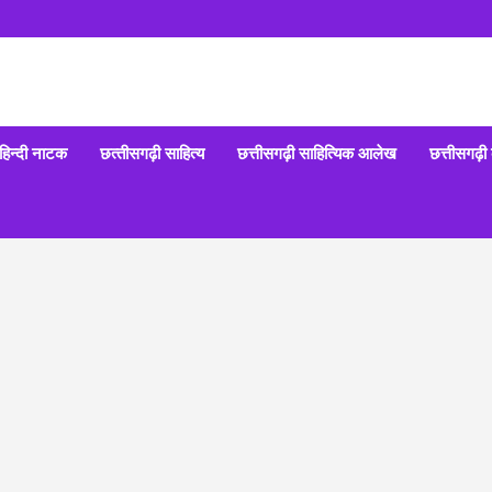
हिन्‍दी नाटक
छत्‍तीसगढ़ी साहित्‍य
छत्तीसगढ़ी साहित्यिक आलेख
छत्तीसगढ़ी