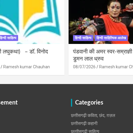
हिन्दी साहित्य
हिन्दी साहित्य
हिन्दी साहित्यिक आलेख
ंदी लघुकथा) – डॉ. विनोद
पंडवानी की अमर स्वर-सम्राज्ञ
डुमन लाल ध्रुव
Ramesh kumar Chauhan
08/07/2026
Ramesh kumar C
sement
Categories
छत्तीसगढ़ी कविता, छंद, ग़ज़ल
छत्तीसगढ़ी कहानी
छत्‍तीसगढ़ी साहित्‍य