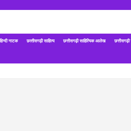
हिन्‍दी नाटक
छत्‍तीसगढ़ी साहित्‍य
छत्तीसगढ़ी साहित्यिक आलेख
छत्तीसगढ़ी