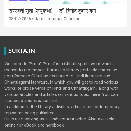
सरस्वती सुता (लघुकथा) ​- डॉ. विनोद कुमार वर्मा
08/07/2026
Ramesh kumar Chauhan
SURTA.IN
Welcome to ‘Surta’. ‘Surta’ is a Chhattisgarhi word which
means to remember . Surta is a literary portal dedicated by
poet Ramesh Chauhan dedicated to Hindi literature and
Chhattisgarhi literature, in which you will get to read various
works of prose verse of Hindi and Chhattisgarhi, along with
various articles and articles on various topic here. You can
also send your creation in it.
In addition to the literary activities, articles on contemporary
topics are being published.
He is also serving as a Hindi content writer. Also available
online for eBook and hardbook