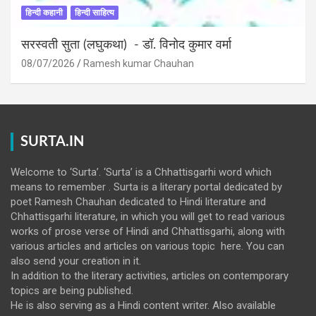
हिन्दी कहानी
हिन्दी साहित्य
सरस्वती सुता (लघुकथा) ​- डॉ. विनोद कुमार वर्मा
08/07/2026
Ramesh kumar Chauhan
SURTA.IN
Welcome to ‘Surta’. ‘Surta’ is a Chhattisgarhi word which
means to remember . Surta is a literary portal dedicated by
poet Ramesh Chauhan dedicated to Hindi literature and
Chhattisgarhi literature, in which you will get to read various
works of prose verse of Hindi and Chhattisgarhi, along with
various articles and articles on various topic here. You can
also send your creation in it.
In addition to the literary activities, articles on contemporary
topics are being published.
He is also serving as a Hindi content writer. Also available