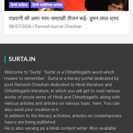
हिन्दी साहित्य
हिन्दी साहित्यिक आलेख
पंडवानी की अमर स्वर-सम्राज्ञी तीजन बाई- डुमन लाल ध्रुव
08/07/2026
Ramesh kumar Chauhan
SURTA.IN
Welcome to ‘Surta’. ‘Surta’ is a Chhattisgarhi word which
means to remember . Surta is a literary portal dedicated by
poet Ramesh Chauhan dedicated to Hindi literature and
Chhattisgarhi literature, in which you will get to read various
works of prose verse of Hindi and Chhattisgarhi, along with
various articles and articles on various topic here. You can
also send your creation in it.
In addition to the literary activities, articles on contemporary
topics are being published.
He is also serving as a Hindi content writer. Also available