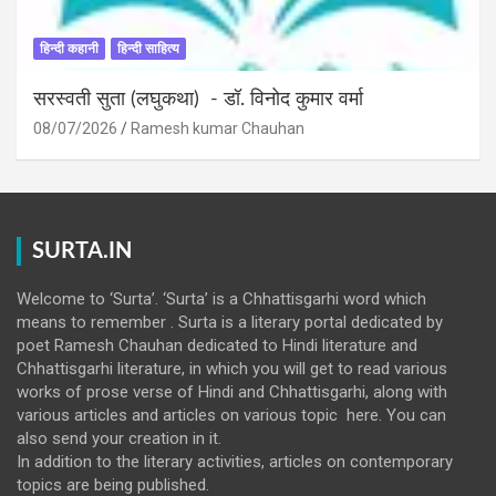
हिन्दी कहानी
हिन्दी साहित्य
सरस्वती सुता (लघुकथा) ​- डॉ. विनोद कुमार वर्मा
08/07/2026
Ramesh kumar Chauhan
SURTA.IN
Welcome to ‘Surta’. ‘Surta’ is a Chhattisgarhi word which
means to remember . Surta is a literary portal dedicated by
poet Ramesh Chauhan dedicated to Hindi literature and
Chhattisgarhi literature, in which you will get to read various
works of prose verse of Hindi and Chhattisgarhi, along with
various articles and articles on various topic here. You can
also send your creation in it.
In addition to the literary activities, articles on contemporary
topics are being published.