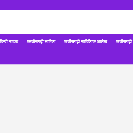
हिन्‍दी नाटक
छत्‍तीसगढ़ी साहित्‍य
छत्तीसगढ़ी साहित्यिक आलेख
छत्तीसगढ़ी