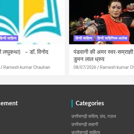
हिन्दी साहित्य
हिन्दी साहित्य
हिन्दी साहित्यिक आलेख
ंदी लघुकथा) – डॉ. विनोद
पंडवानी की अमर स्वर-सम्राज्ञ
डुमन लाल ध्रुव
Ramesh kumar Chauhan
08/07/2026
Ramesh kumar C
sement
Categories
छत्तीसगढ़ी कविता, छंद, ग़ज़ल
छत्तीसगढ़ी कहानी
छत्‍तीसगढ़ी साहित्‍य