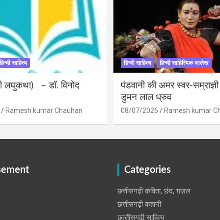
हिन्दी साहित्य
हिन्दी साहित्य
हिन्दी साहित्यिक आलेख
ंदी लघुकथा) – डॉ. विनोद
पंडवानी की अमर स्वर-सम्राज्ञ
डुमन लाल ध्रुव
Ramesh kumar Chauhan
08/07/2026
Ramesh kumar C
sement
Categories
छत्तीसगढ़ी कविता, छंद, ग़ज़ल
छत्तीसगढ़ी कहानी
छत्‍तीसगढ़ी साहित्‍य