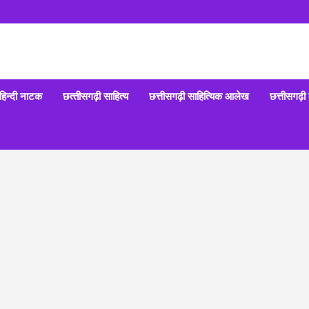
हिन्‍दी नाटक
छत्‍तीसगढ़ी साहित्‍य
छत्तीसगढ़ी साहित्यिक आलेख
छत्तीसगढ़ी