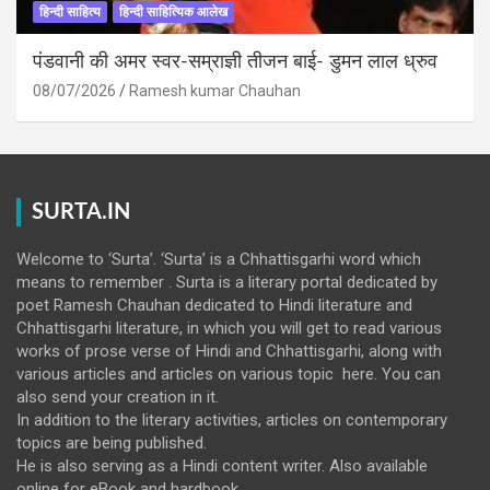
हिन्दी साहित्य
हिन्दी साहित्यिक आलेख
पंडवानी की अमर स्वर-सम्राज्ञी तीजन बाई- डुमन लाल ध्रुव
08/07/2026
Ramesh kumar Chauhan
SURTA.IN
Welcome to ‘Surta’. ‘Surta’ is a Chhattisgarhi word which
means to remember . Surta is a literary portal dedicated by
poet Ramesh Chauhan dedicated to Hindi literature and
Chhattisgarhi literature, in which you will get to read various
works of prose verse of Hindi and Chhattisgarhi, along with
various articles and articles on various topic here. You can
also send your creation in it.
In addition to the literary activities, articles on contemporary
topics are being published.
He is also serving as a Hindi content writer. Also available
online for eBook and hardbook