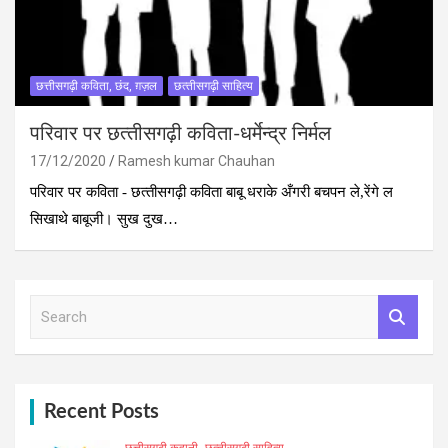
छत्तीसगढ़ी कविता, छंद, ग़ज़ल
छत्‍तीसगढ़ी साहित्‍य
परिवार पर छत्‍तीसगढ़ी कविता-धर्मेन्‍द्र निर्मल
17/12/2020
Ramesh kumar Chauhan
परिवार पर कविता - छत्‍तीसगढ़ी कविता बाबू धराके अँगरी बचपन ले,रेंगे ल
सिखाथे बाबूजी। सुख दुख…
S
e
a
r
c
h
Recent Posts
छत्तीसगढ़ी कहानी
छत्‍तीसगढ़ी साहित्‍य