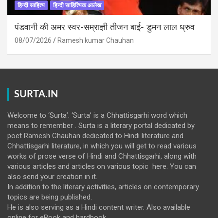
हिन्दी साहित्य
हिन्दी साहित्यिक आलेख
पंडवानी की अमर स्वर-सम्राज्ञी तीजन बाई- डुमन लाल ध्रुव
08/07/2026
Ramesh kumar Chauhan
SURTA.IN
Welcome to ‘Surta’. ‘Surta’ is a Chhattisgarhi word which
means to remember . Surta is a literary portal dedicated by
poet Ramesh Chauhan dedicated to Hindi literature and
Chhattisgarhi literature, in which you will get to read various
works of prose verse of Hindi and Chhattisgarhi, along with
various articles and articles on various topic here. You can
also send your creation in it.
In addition to the literary activities, articles on contemporary
topics are being published.
He is also serving as a Hindi content writer. Also available
online for eBook and hardbook