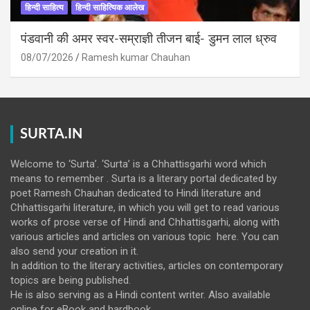
हिन्दी साहित्य
हिन्दी साहित्यिक आलेख
पंडवानी की अमर स्वर-सम्राज्ञी तीजन बाई- डुमन लाल ध्रुव
08/07/2026
Ramesh kumar Chauhan
SURTA.IN
Welcome to ‘Surta’. ‘Surta’ is a Chhattisgarhi word which
means to remember . Surta is a literary portal dedicated by
poet Ramesh Chauhan dedicated to Hindi literature and
Chhattisgarhi literature, in which you will get to read various
works of prose verse of Hindi and Chhattisgarhi, along with
various articles and articles on various topic here. You can
also send your creation in it.
In addition to the literary activities, articles on contemporary
topics are being published.
He is also serving as a Hindi content writer. Also available
online for eBook and hardbook