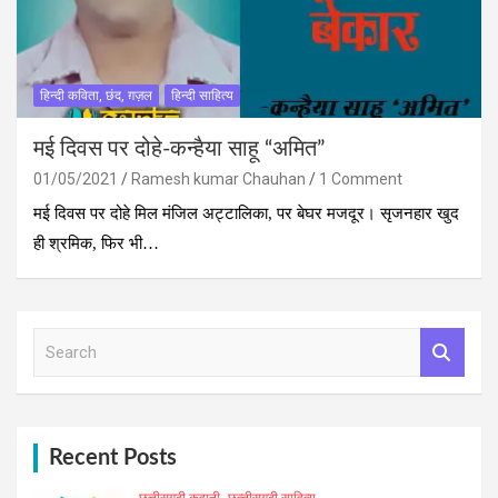
हिन्दी कविता, छंद, ग़ज़ल
हिन्दी साहित्य
मई दिवस पर दोहे-कन्हैया साहू “अमित”
01/05/2021
Ramesh kumar Chauhan
1 Comment
मई दिवस पर दोहे मिल मंजिल अट्टालिका, पर बेघर मजदूर। सृजनहार खुद
ही श्रमिक, फिर भी…
S
e
a
r
c
h
Recent Posts
छत्तीसगढ़ी कहानी
छत्‍तीसगढ़ी साहित्‍य