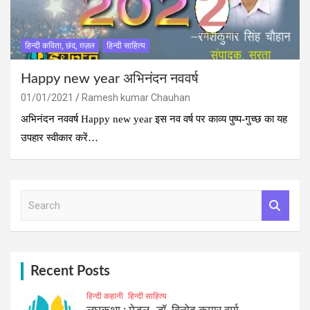
हिन्दी कविता, छंद, ग़ज़ल
हिन्दी साहित्य
Happy new year अभिनंदन नववर्ष
01/01/2021
Ramesh kumar Chauhan
अभिनंदन नववर्ष Happy new year इस नव वर्ष पर काव्‍य पुष्‍प-गुच्‍छ का यह
उपहार स्‍वीकार करें…
S
e
a
r
c
h
Recent Posts
हिन्दी कहानी
हिन्दी साहित्य