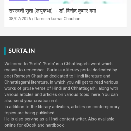
सरस्वती सुता (लघुकथा) ​- डॉ. विनोद कुमार वर्मा
08/07/2026
Ramesh kumar Chauhan
SURTA.IN
Welcome to ‘Surta’. ‘Surta’ is a Chhattisgarhi word which
means to remember . Surta is a literary portal dedicated by
poet Ramesh Chauhan dedicated to Hindi literature and
Chhattisgarhi literature, in which you will get to read various
works of prose verse of Hindi and Chhattisgarhi, along with
various articles and articles on various topic here. You can
also send your creation in it.
In addition to the literary activities, articles on contemporary
topics are being published.
He is also serving as a Hindi content writer. Also available
online for eBook and hardbook