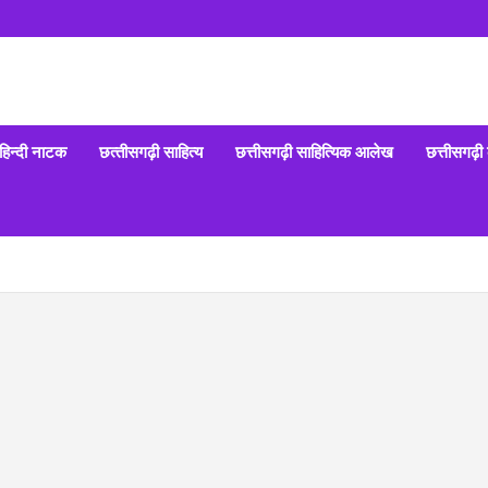
हिन्‍दी नाटक
छत्‍तीसगढ़ी साहित्‍य
छत्तीसगढ़ी साहित्यिक आलेख
छत्तीसगढ़ी