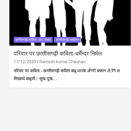
छत्तीसगढ़ी कविता, छंद, ग़ज़ल
छत्‍तीसगढ़ी साहित्‍य
परिवार पर छत्‍तीसगढ़ी कविता-धर्मेन्‍द्र निर्मल
17/12/2020
Ramesh kumar Chauhan
परिवार पर कविता - छत्‍तीसगढ़ी कविता बाबू धराके अँगरी बचपन ले,रेंगे ल
सिखाथे बाबूजी। सुख दुख…