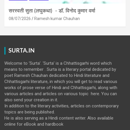
सरस्वती सुता (लघुकथा) ​- डॉ. विनोद कुमार वर्मा
08/07/2026
Ramesh kumar Chauhan
SURTA.IN
Welcome to ‘Surta’. ‘Surta’ is a Chhattisgarhi word which
means to remember . Surta is a literary portal dedicated by
poet Ramesh Chauhan dedicated to Hindi literature and
Chhattisgarhi literature, in which you will get to read various
works of prose verse of Hindi and Chhattisgarhi, along with
various articles and articles on various topic here. You can
also send your creation in it.
In addition to the literary activities, articles on contemporary
topics are being published.
He is also serving as a Hindi content writer. Also available
online for eBook and hardbook