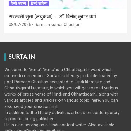
हिन्दी कहानी
हिन्दी साहित्य
सरस्वती सुता (लघुकथा) ​- डॉ. विनोद कुमार वर्मा
08/07/2026
Ramesh kumar Chauhan
SURTA.IN
Welcome to ‘Surta’. ‘Surta’ is a Chhattisgarhi word which
means to remember . Surta is a literary portal dedicated by
poet Ramesh Chauhan dedicated to Hindi literature and
Chhattisgarhi literature, in which you will get to read various
works of prose verse of Hindi and Chhattisgarhi, along with
various articles and articles on various topic here. You can
also send your creation in it.
In addition to the literary activities, articles on contemporary
topics are being published.
He is also serving as a Hindi content writer. Also available
online for eBook and hardbook