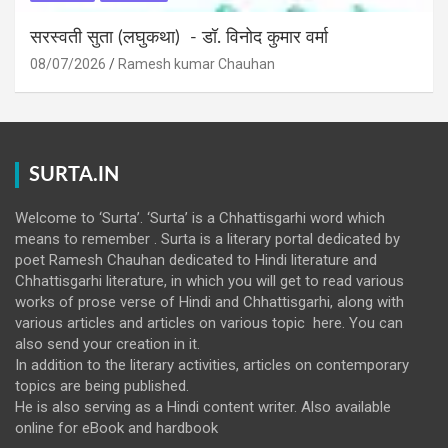
सरस्वती सुता (लघुकथा) ​- डॉ. विनोद कुमार वर्मा
08/07/2026
Ramesh kumar Chauhan
SURTA.IN
Welcome to ‘Surta’. ‘Surta’ is a Chhattisgarhi word which
means to remember . Surta is a literary portal dedicated by
poet Ramesh Chauhan dedicated to Hindi literature and
Chhattisgarhi literature, in which you will get to read various
works of prose verse of Hindi and Chhattisgarhi, along with
various articles and articles on various topic here. You can
also send your creation in it.
In addition to the literary activities, articles on contemporary
topics are being published.
He is also serving as a Hindi content writer. Also available
online for eBook and hardbook