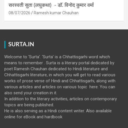
सरस्वती सुता (लघुकथा) ​- डॉ. विनोद कुमार वर्मा
08/07/2026
Ramesh kumar Chauhan
SURTA.IN
Welcome to ‘Surta’. ‘Surta’ is a Chhattisgarhi word which
means to remember . Surta is a literary portal dedicated by
poet Ramesh Chauhan dedicated to Hindi literature and
Chhattisgarhi literature, in which you will get to read various
works of prose verse of Hindi and Chhattisgarhi, along with
various articles and articles on various topic here. You can
also send your creation in it.
In addition to the literary activities, articles on contemporary
topics are being published.
He is also serving as a Hindi content writer. Also available
online for eBook and hardbook