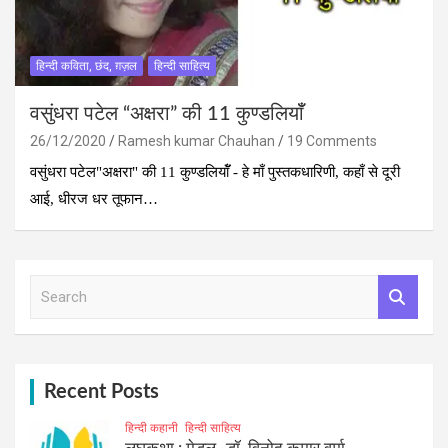
हिन्दी कविता, छंद, ग़ज़ल
हिन्दी साहित्य
वसुंधरा पटेल “अक्षरा” की 11 कुण्‍डलियाॅँ
26/12/2020
Ramesh kumar Chauhan
19 Comments
वसुंधरा पटेल"अक्षरा" की 11 कुण्‍डलियाॅँ - हे माँ पुस्तकधारिणी, कहाँ से दूरी
आई, धीरज धर तूफान…
S
e
a
r
c
h
Recent Posts
हिन्दी कहानी
हिन्दी साहित्य