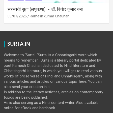
सरस्वती सुता (लघुकथा) ​- डॉ. विनोद कुमार वर्मा
08/07/2026
Ramesh kumar Chauhan
SURTA.IN
Welcome to ‘Surta’. ‘Surta’ is a Chhattisgarhi word which
means to remember . Surta is a literary portal dedicated by
poet Ramesh Chauhan dedicated to Hindi literature and
Chhattisgarhi literature, in which you will get to read various
works of prose verse of Hindi and Chhattisgarhi, along with
various articles and articles on various topic here. You can
also send your creation in it.
In addition to the literary activities, articles on contemporary
topics are being published.
He is also serving as a Hindi content writer. Also available
online for eBook and hardbook