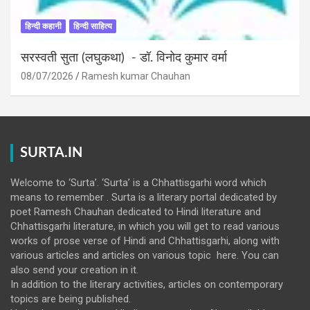
हिन्दी कहानी
हिन्दी साहित्य
सरस्वती सुता (लघुकथा) ​- डॉ. विनोद कुमार वर्मा
08/07/2026
Ramesh kumar Chauhan
SURTA.IN
Welcome to ‘Surta’. ‘Surta’ is a Chhattisgarhi word which
means to remember . Surta is a literary portal dedicated by
poet Ramesh Chauhan dedicated to Hindi literature and
Chhattisgarhi literature, in which you will get to read various
works of prose verse of Hindi and Chhattisgarhi, along with
various articles and articles on various topic here. You can
also send your creation in it.
In addition to the literary activities, articles on contemporary
topics are being published.