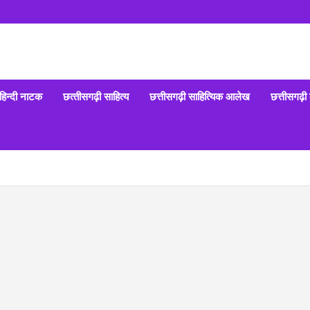
हिन्‍दी नाटक
छत्‍तीसगढ़ी साहित्‍य
छत्तीसगढ़ी साहित्यिक आलेख
छत्तीसगढ़ी