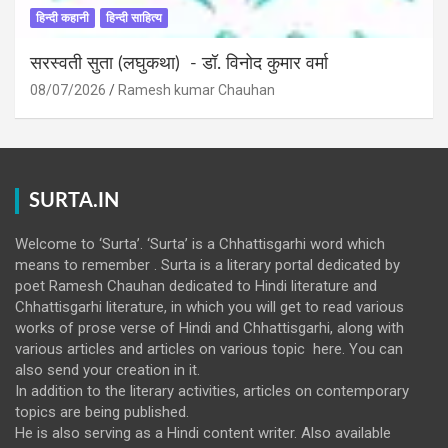
हिन्दी कहानी
हिन्दी साहित्य
सरस्वती सुता (लघुकथा) ​- डॉ. विनोद कुमार वर्मा
08/07/2026
Ramesh kumar Chauhan
SURTA.IN
Welcome to ‘Surta’. ‘Surta’ is a Chhattisgarhi word which
means to remember . Surta is a literary portal dedicated by
poet Ramesh Chauhan dedicated to Hindi literature and
Chhattisgarhi literature, in which you will get to read various
works of prose verse of Hindi and Chhattisgarhi, along with
various articles and articles on various topic here. You can
also send your creation in it.
In addition to the literary activities, articles on contemporary
topics are being published.
He is also serving as a Hindi content writer. Also available