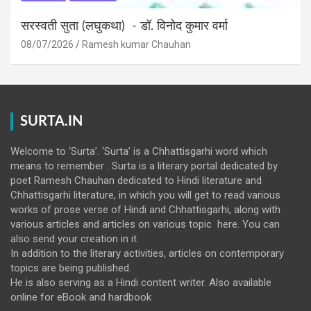
सरस्वती सुता (लघुकथा) ​- डॉ. विनोद कुमार वर्मा
08/07/2026
Ramesh kumar Chauhan
SURTA.IN
Welcome to ‘Surta’. ‘Surta’ is a Chhattisgarhi word which
means to remember . Surta is a literary portal dedicated by
poet Ramesh Chauhan dedicated to Hindi literature and
Chhattisgarhi literature, in which you will get to read various
works of prose verse of Hindi and Chhattisgarhi, along with
various articles and articles on various topic here. You can
also send your creation in it.
In addition to the literary activities, articles on contemporary
topics are being published.
He is also serving as a Hindi content writer. Also available
online for eBook and hardbook