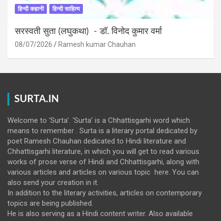
हिन्दी कहानी
हिन्दी साहित्य
सरस्वती सुता (लघुकथा) ​- डॉ. विनोद कुमार वर्मा
08/07/2026
Ramesh kumar Chauhan
SURTA.IN
Welcome to ‘Surta’. ‘Surta’ is a Chhattisgarhi word which
means to remember . Surta is a literary portal dedicated by
poet Ramesh Chauhan dedicated to Hindi literature and
Chhattisgarhi literature, in which you will get to read various
works of prose verse of Hindi and Chhattisgarhi, along with
various articles and articles on various topic here. You can
also send your creation in it.
In addition to the literary activities, articles on contemporary
topics are being published.
He is also serving as a Hindi content writer. Also available