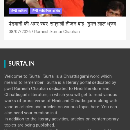
हिन्दी साहित्य
हिन्दी साहित्यिक आलेख
पंडवानी की अमर स्वर-सम्राज्ञी तीजन बाई- डुमन लाल ध्रुव
08/07/2026
Ramesh kumar Chauhan
SURTA.IN
Welcome to ‘Surta’. ‘Surta’ is a Chhattisgarhi word which
means to remember . Surta is a literary portal dedicated by
poet Ramesh Chauhan dedicated to Hindi literature and
Chhattisgarhi literature, in which you will get to read various
works of prose verse of Hindi and Chhattisgarhi, along with
various articles and articles on various topic here. You can
also send your creation in it.
In addition to the literary activities, articles on contemporary
topics are being published.