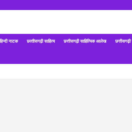
हिन्‍दी नाटक
छत्‍तीसगढ़ी साहित्‍य
छत्तीसगढ़ी साहित्यिक आलेख
छत्तीसगढ़ी