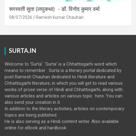
सरस्वती सुता (लघुकथा) ​- डॉ. विनोद कुमार वर्मा
08/07/2026
Ramesh kumar Chauhan
SURTA.IN
Welcome to ‘Surta’. ‘Surta’ is a Chhattisgarhi word which
means to remember . Surta is a literary portal dedicated by
poet Ramesh Chauhan dedicated to Hindi literature and
Chhattisgarhi literature, in which you will get to read various
works of prose verse of Hindi and Chhattisgarhi, along with
various articles and articles on various topic here. You can
also send your creation in it.
In addition to the literary activities, articles on contemporary
topics are being published.
He is also serving as a Hindi content writer. Also available
online for eBook and hardbook