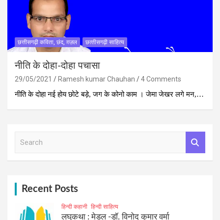
छत्तीसगढ़ी कविता, छंद, ग़ज़ल
छत्‍तीसगढ़ी साहित्‍य
नीति के दोहा-दोहा पचासा
29/05/2021
Ramesh kumar Chauhan
4 Comments
नीति के दोहा नई होय छोटे बड़े, जग के कोनो काम । जेमा जेखर लगे मन,…
S
e
a
r
c
h
Recent Posts
हिन्दी कहानी
हिन्दी साहित्य
लघुकथा : मेडल -डॉ. विनोद कुमार वर्मा