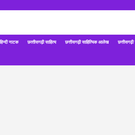
हिन्‍दी नाटक
छत्‍तीसगढ़ी साहित्‍य
छत्तीसगढ़ी साहित्यिक आलेख
छत्तीसगढ़ी