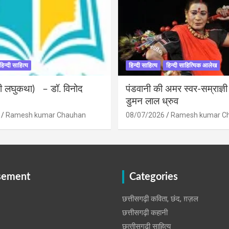
हिन्दी साहित्य
हिन्दी साहित्य
हिन्दी साहित्यिक आलेख
ंदी लघुकथा) – डॉ. विनोद
पंडवानी की अमर स्वर-सम्राज्ञ
डुमन लाल ध्रुव
Ramesh kumar Chauhan
08/07/2026
Ramesh kumar C
sement
Categories
छत्तीसगढ़ी कविता, छंद, ग़ज़ल
छत्तीसगढ़ी कहानी
छत्‍तीसगढ़ी साहित्‍य